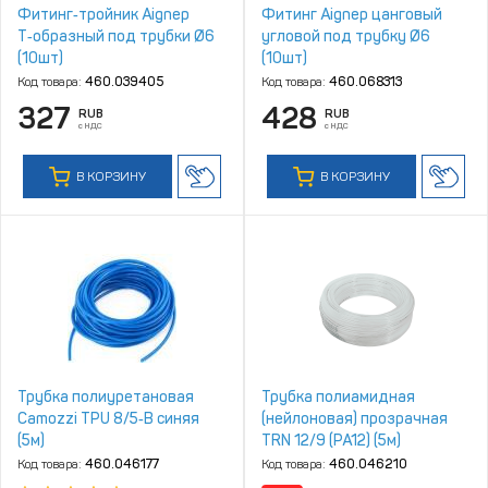
Фитинг‑тройник Aignep
Фитинг Aignep цанговый
Т‑образный под трубки Ø6
угловой под трубку Ø6
(10шт)
(10шт)
Код товара:
460.039405
Код товара:
460.068313
327
428
RUB
RUB
с НДС
с НДС
В КОРЗИНУ
В КОРЗИНУ
Трубка полиуретановая
Трубка полиамидная
Camozzi TPU 8/5‑B синяя
(нейлоновая) прозрачная
(5м)
TRN 12/9 (PA12) (5м)
Код товара:
460.046177
Код товара:
460.046210