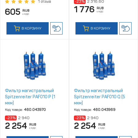
-23%
2 316.60
1 отзыв
1 776
RUB
605
RUB
с НДС
с НДС
В КОРЗИНУ
В КОРЗИНУ
Фильтр магистральный
Фильтр магистральный
Spitzenreiter PAF010 P (1
Spitzenreiter PAF010 Q (5
мкм)
мкм)
Код товара:
460.043970
Код товара:
460.043969
-23%
2 940
-23%
2 940
2 254
2 254
RUB
RUB
с НДС
с НДС