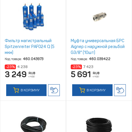
Фильтр магистральный
Муфта универсальная БРС
Spitzenreiter PAF024 Q (5
Aignep с наружной резьбой
мкм)
G3/8" (10шт)
Код товара:
460.043973
Код товара:
460.039422
-23%
4 238
-23%
7 423
3 249
5 691
RUB
RUB
с НДС
с НДС
В КОРЗИНУ
В КОРЗИНУ