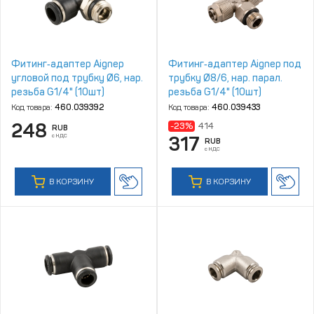
Фитинг‑адаптер Aignep
Фитинг‑адаптер Aignep под
угловой под трубку Ø6, нар.
трубку Ø8/6, нар. парал.
резьба G1/4" (10шт)
резьба G1/4" (10шт)
Код товара:
460.039392
Код товара:
460.039433
248
-23%
414
RUB
с НДС
317
RUB
с НДС
В КОРЗИНУ
В КОРЗИНУ