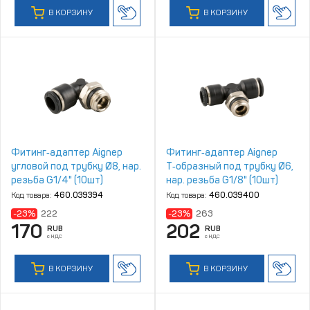
В КОРЗИНУ
В КОРЗИНУ
Фитинг‑адаптер Aignep
Фитинг‑адаптер Aignep
угловой под трубку Ø8, нар.
Т‑образный под трубку Ø6,
резьба G1/4" (10шт)
нар. резьба G1/8" (10шт)
Код товара:
460.039394
Код товара:
460.039400
-23%
222
-23%
263
170
202
RUB
RUB
с НДС
с НДС
В КОРЗИНУ
В КОРЗИНУ