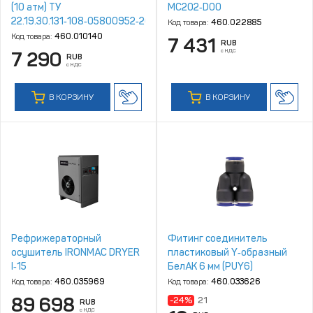
(10 атм) ТУ
MC202‑D00
22.19.30.131‑108‑05800952‑2020
Код товара:
460.022885
(ТУ 2554‑108‑05800952‑97)
Код товара:
460.010140
7 431
RUB
г.Волжский
с НДС
7 290
RUB
с НДС
В КОРЗИНУ
В КОРЗИНУ
Рефрижераторный
Фитинг соединитель
осушитель IRONMAC DRYER
пластиковый Y‑образный
I‑15
БелАК 6 мм (PUY6)
[БАК.90356]
Код товара:
460.035969
Код товара:
460.033626
89 698
-24%
21
RUB
с НДС