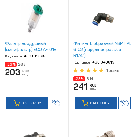
Фильтр воздушный
Фитинг L‑образный NBPT PL
(минифильтр) ECO AF‑01B
6‑02 (наружная резьба
R1/4")
Код товара:
460.015028
Код товара:
460.040615
-23%
265
203
1 отзыв
RUB
с НДС
-23%
314
241
RUB
с НДС
В КОРЗИНУ
В КОРЗИНУ