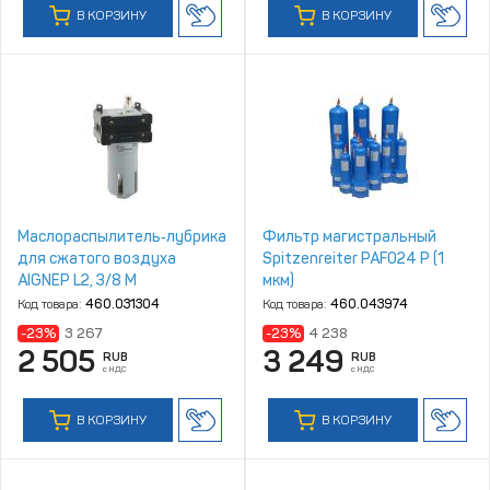
В КОРЗИНУ
В КОРЗИНУ
Маслораспылитель‑лубрикатор
Фильтр магистральный
для сжатого воздуха
Spitzenreiter PAF024 P (1
AIGNEP L2, 3/8 M
мкм)
Код товара:
460.031304
Код товара:
460.043974
-23%
3 267
-23%
4 238
2 505
3 249
RUB
RUB
с НДС
с НДС
В КОРЗИНУ
В КОРЗИНУ