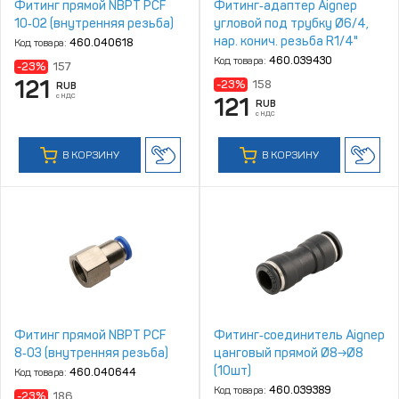
Фитинг прямой NBPT PCF
Фитинг‑адаптер Aignep
10‑02 (внутренняя резьба)
угловой под трубку Ø6/4,
нар. конич. резьба R1/4"
Код товара:
460.040618
(10шт)
Код товара:
460.039430
-23%
157
121
-23%
158
RUB
с НДС
121
RUB
с НДС
В КОРЗИНУ
В КОРЗИНУ
Фитинг прямой NBPT PCF
Фитинг‑соединитель Aignep
8‑03 (внутренняя резьба)
цанговый прямой Ø8→Ø8
(10шт)
Код товара:
460.040644
Код товара:
460.039389
-23%
186