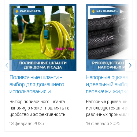
Поливочные шланги -
Напорные рукава -
выбор для домашнего
идеальный выбор д
использования и
перекачки жидкосте
садоводства
газов и сыпучих
Выбор поливочного шланга
Напорные рукава широко
материалов
напрямую может повлиять на
используются для реше
удобство и эффективность
различных промышленны
ухода за участком. Неправильно
бытовых задач.
13 февраля 2025
13 февраля 2025
подобранный шланг может
привести к перерасходу воды и