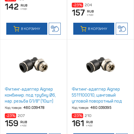
142
-23%
204
RUB
с НДС
157
RUB
с НДС
В КОРЗИНУ
В КОРЗИНУ
Фитинг‑адаптер Aignep
Фитинг‑адаптер Aignep
комбинир. под трубку Ø6,
5511100010, цанговый
нар. резьба G1/8" (10шт)
угловой поворотный под
трубку Ø8 с наружной
Код товара:
460.039478
Код товара:
460.039395
резьбой G3/8"
-23%
207
-23%
210
159
161
RUB
RUB
с НДС
с НДС