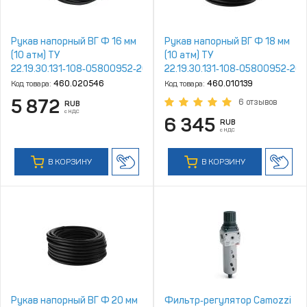
Рукав напорный ВГ Ф 16 мм
Рукaв напорный ВГ Ф 18 мм
(10 атм) ТУ
(10 атм) ТУ
22.19.30.131‑108‑05800952‑2020
22.19.30.131‑108‑05800952‑20
(ТУ 2554‑10805800952‑97)
(ТУ
Код товара:
460.020546
Код товара:
460.010139
г.Волжский
2554‑002‑22465588‑2008)
5 872
6 отзывов
RUB
г.Волжский
с НДС
6 345
RUB
с НДС
В КОРЗИНУ
В КОРЗИНУ
Рукaв напорный ВГ Ф 20 мм
Фильтр‑регулятор Camozzi