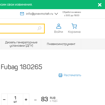
сим свои извинения.
Обработка заявок
info@pnevmoteh.ru
с 9:00 до 18:00
Войти
Корзина
Дизель генераторные
Пневмоинструмент
установки (ДГУ)
) Fubag 180265
Распечатать
83
RUB
с НДС
шт