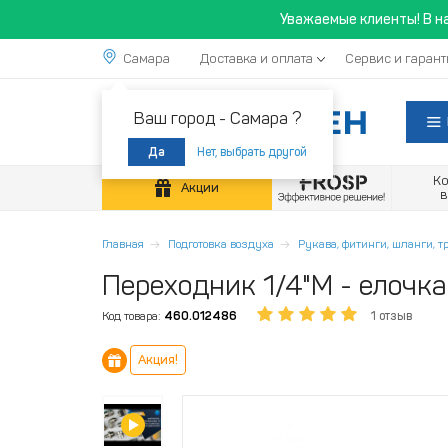
Уважаемые клиенты! В н
Самара
Доставка и оплата
Сервис и гарант
Ваш город -
Самара ?
Нет, выбрать другой
Да
К
Акции
Главная
Подготовка воздуха
Рукава, фитинги, шланги, 
Переходник 1/4"M - елочка
Код товара:
460.012486
1 отзыв
Акция!