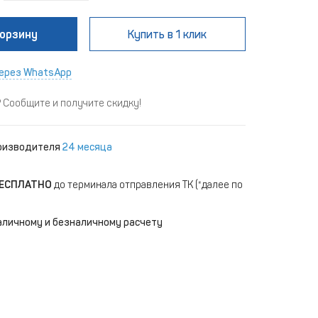
корзину
Купить
в 1 клик
ерез WhatsApp
Сообщите и получите скидку!
роизводителя
24 месяца
ЕСПЛАТНО
до терминала отправления ТК (*далее по
)
аличному и безналичному расчету