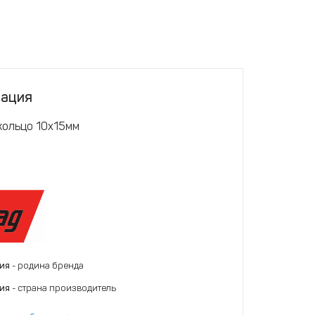
тация
ольцо 10х15мм
ния
- родина бренда
ния
- страна производитель