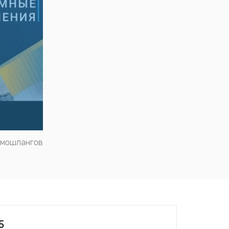
вмошлангов
5