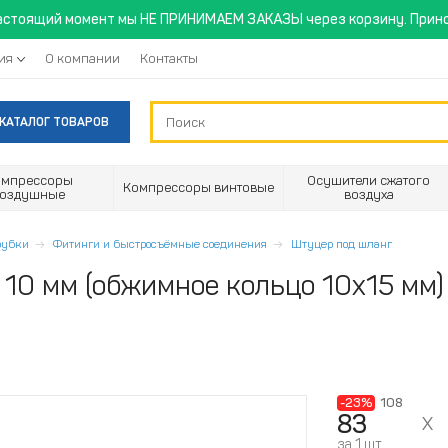
астоящий момент мы НЕ ПРИНИМАЕМ ЗАКАЗЫ через корзину. Прино
ия
О компании
Контакты
КАТАЛОГ ТОВАРОВ
омпрессоры
Осушители сжатого
Компрессоры винтовые
воздушные
воздуха
трубки
Фитинги и быстросъёмные соединения
Штуцер под шланг
 10 мм (обжимное кольцо 10х15 мм
-23%
108
83
за 1 шт.