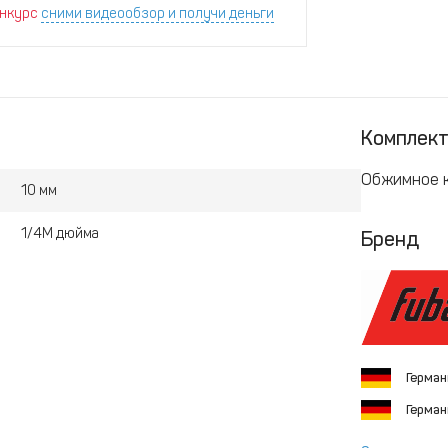
нкурс
сними видеообзор и получи деньги
Комплек
Обжимное к
10 мм
1/4M дюйма
Бренд
Герма
Герма