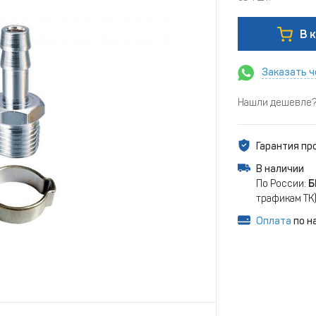
В 
Заказать ч
Нашли дешевле? 
Гарантия п
В наличии
По России:
Б
трафикам ТК
Оплата
по н