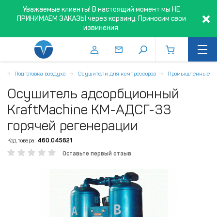
Уважаемые клиенты! В настоящий момент мы НЕ
ПРИНИМАЕМ ЗАКАЗЫ через корзину. Приносим свои
извинения.
я
Подготовка воздуха
Осушители для компрессоров
Промышленные
Осушитель адсорбционный
KraftMachine КМ-АДСГ-33
горячей регенерации
Код товара:
460.045621
Оставьте первый отзыв