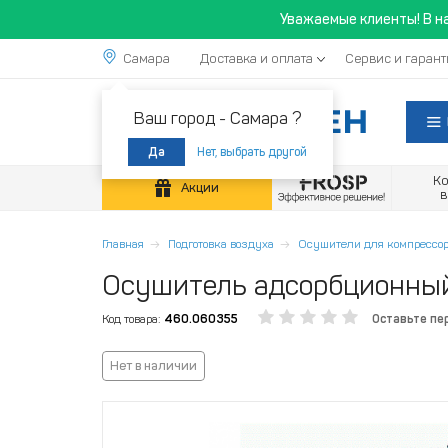
Уважаемые клиенты! В н
Самара
Доставка и оплата
Сервис и гарант
Ваш город -
Самара ?
Нет, выбрать другой
Да
К
Акции
Главная
Подготовка воздуха
Осушители для компрессор
Осушитель адсорбционный
Код товара:
460.060355
Оставьте пе
Нет в наличии