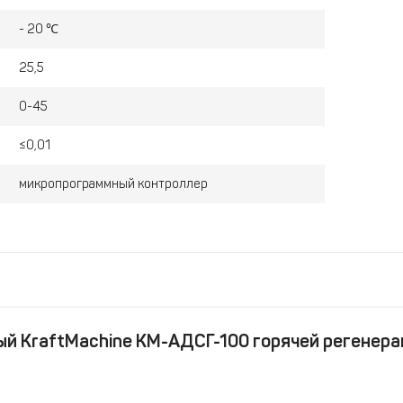
- 20 ℃
25,5
0-45
≤0,01
микропрограммный контроллер
й KraftMachine КМ-АДСГ-100 горячей регенера