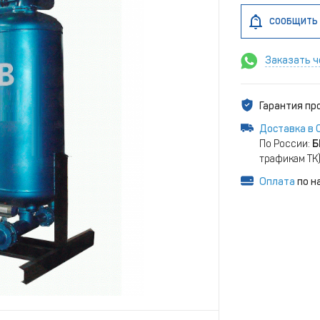
СООБЩИТЬ 
Заказать ч
Гарантия п
Доставка в 
По России:
Б
трафикам ТК
Оплата
по н