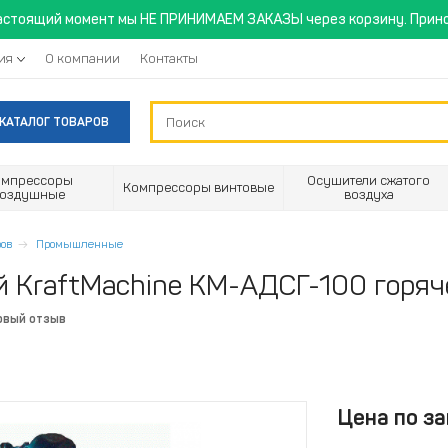
астоящий момент мы НЕ ПРИНИМАЕМ ЗАКАЗЫ через корзину. Прино
ия
О компании
Контакты
КАТАЛОГ ТОВАРОВ
омпрессоры
Осушители сжатого
Компрессоры винтовые
воздушные
воздуха
ов
Промышленные
 KraftMachine КМ-АДСГ-100 горяч
рвый отзыв
Цена по за