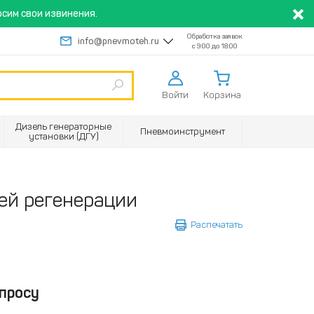
сим свои извинения.
Обработка заявок
info@pnevmoteh.ru
с 9:00 до 18:00
Войти
Корзина
Дизель генераторные
Пневмоинструмент
установки (ДГУ)
ей регенерации
Распечатать
просу