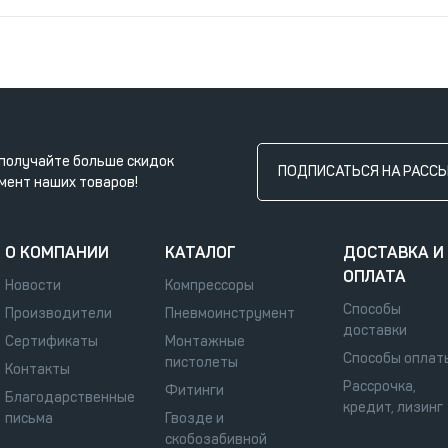
получайте больше скидок
ПОДПИСАТЬСЯ НА РАСС
мент наших товаров!
О КОМПАНИИ
КАТАЛОГ
ДОСТАВКА И
ОПЛАТА
Новости
Компрессоры
Способы
Производители
Пневмоинструмент
доставки
Сертификаты
Монтажные
Способы оплат
пистолеты
Контакты
Рассрочка,
Фитинги
Благодарственные
кредит, лизинг
письма
Гвозде и
скобозабивной