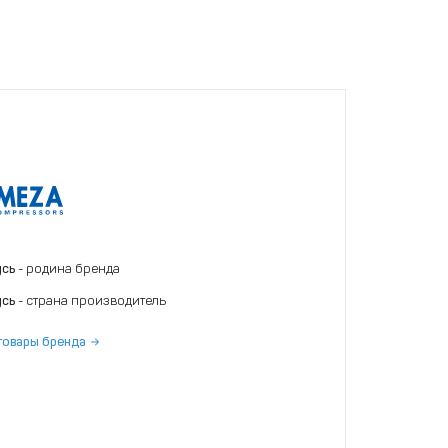
усь
- родина бренда
усь
- страна производитель
товары бренда