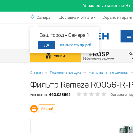
Уважаемые клиенты! В н
Самара
Доставка и оплата
Сервис и гарант
Ваш город -
Самара ?
Нет, выбрать другой
Да
К
Акции
Главная
Подготовка воздуха
Магистральные фильтры
Фильтр Remeza R0056-R-P
Код товара:
460.028965
Оставьте пе
Акция!