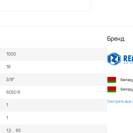
Бренд
1000
16
3/8"
Белар
Белар
6050 R
Смотреть все 
1
1
1,5 ... 65