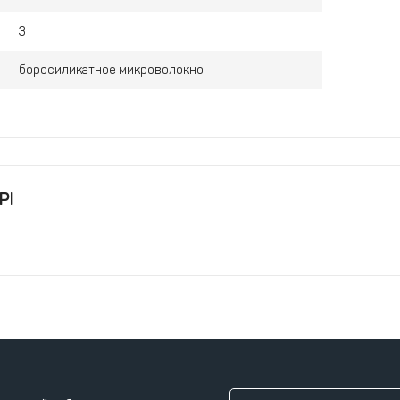
3
боросиликатное микроволокно
PI