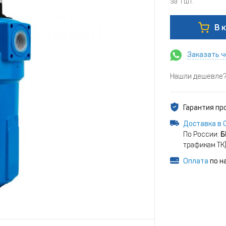
за 1 шт.
В 
Заказать ч
Нашли дешевле? 
Гарантия п
Доставка в 
По России:
Б
трафикам ТК
Оплата
по н