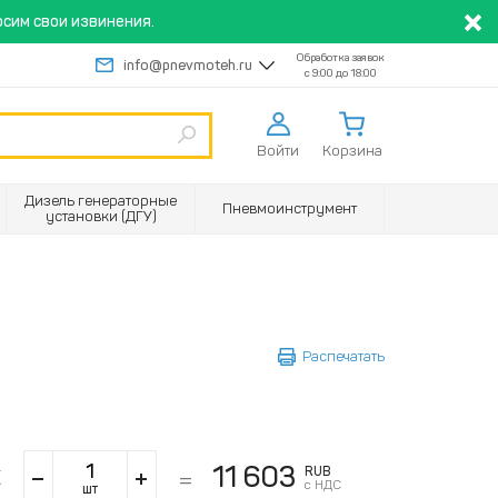
сим свои извинения.
Обработка заявок
info@pnevmoteh.ru
с 9:00 до 18:00
Войти
Корзина
Дизель генераторные
Пневмоинструмент
установки (ДГУ)
Распечатать
11 603
RUB
с НДС
шт