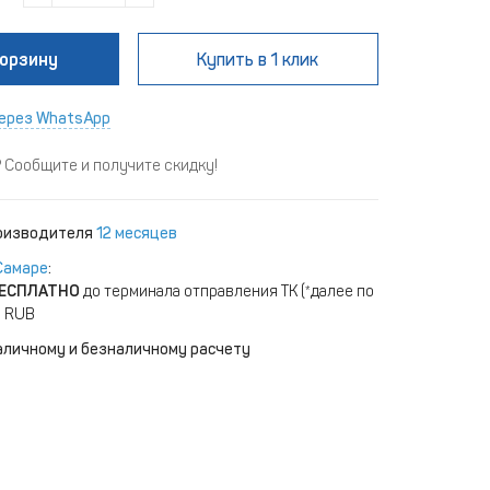
корзину
Купить
в 1 клик
ерез WhatsApp
Сообщите и получите скидку!
роизводителя
12 месяцев
Самаре
:
ЕСПЛАТНО
до терминала отправления ТК (*далее по
) RUB
аличному и безналичному расчету