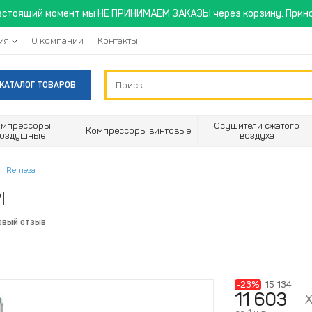
астоящий момент мы НЕ ПРИНИМАЕМ ЗАКАЗЫ через корзину. Прино
ия
О компании
Контакты
КАТАЛОГ ТОВАРОВ
омпрессоры
Осушители сжатого
Компрессоры винтовые
воздушные
воздуха
Remeza
I
рвый отзыв
-23%
15 134
11 603