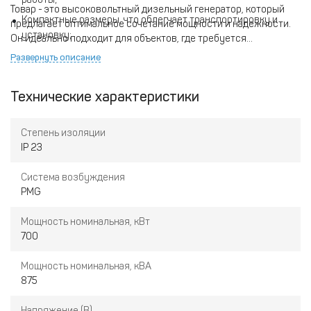
Товар - это высоковольтный дизельный генератор, который
Компактные размеры, что облегчает транспортировку и
предлагает оптимальное сочетание мощности и надежности.
установку;
Он идеально подходит для объектов, где требуется
бесперебойное электроснабжение. Вы можете купить данный
Наличие автоматической системы управления и контроля,
Развернуть описание
генератор с гарантией качества и оперативной доставкой.
обеспечивающей безопасность эксплуатации;
Убедитесь в наличии данного оборудования на складе и
Доступная цена и удобные условия доставки.
Технические характеристики
воспользуйтесь выгодным предложением.
Степень изоляции
IP 23
Система возбуждения
PMG
Мощность номинальная, кВт
700
Мощность номинальная, кВА
875
Напряжение (В)