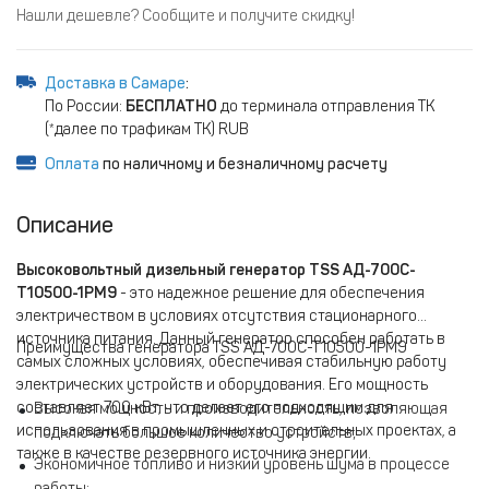
Нашли дешевле? Сообщите и получите скидку!
Доставка в Самаре
:
По России:
БЕСПЛАТНО
до терминала отправления ТК
(*далее по трафикам ТК) RUB
Оплата
по наличному и безналичному расчету
Описание
Высоковольтный дизельный генератор TSS АД-700С-
Т10500-1РМ9
- это надежное решение для обеспечения
электричеством в условиях отсутствия стационарного
источника питания. Данный генератор способен работать в
Преимущества генератора TSS АД-700С-Т10500-1РМ9
самых сложных условиях, обеспечивая стабильную работу
электрических устройств и оборудования. Его мощность
составляет 700 кВт, что делает его подходящим для
Высокая мощность и производительность, позволяющая
использования в промышленных и строительных проектах, а
подключать большое количество устройств;
также в качестве резервного источника энергии.
Экономичное топливо и низкий уровень шума в процессе
работы;