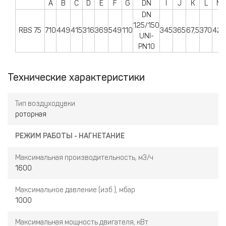
A
B
C
D
E
F
G
DN
I
J
K
L
M
DN
125/150
RBS 75
710
449
415
316
369
549
110
345
365
67,5
370
420
UNI-
PN10
Технические характеристики
Тип воздуходувки
роторная
РЕЖИМ РАБОТЫ - НАГНЕТАНИЕ
Максимальная производительность, м3/ч
1600
Максимальное давление (изб.), мбар
1000
Максимальная мощность двигателя, кВт