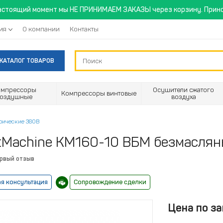
астоящий момент мы НЕ ПРИНИМАЕМ ЗАКАЗЫ через корзину. Прино
ия
О компании
Контакты
КАТАЛОГ ТОВАРОВ
омпрессоры
Осушители сжатого
Компрессоры винтовые
воздушные
воздуха
рические 380В
tMachine KM160-10 ВБМ безмасляны
ервый отзыв
я консультация
Сопровождение сделки
Цена по за