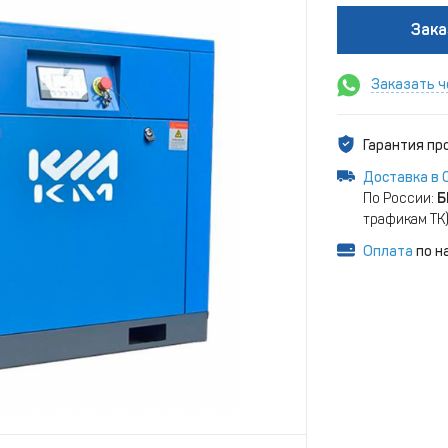
Зака
Заказать ч
Гарантия п
Доставка в 
По России:
Б
трафикам ТК
Оплата
по н