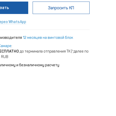
зать
Запросить КП
ерез WhatsApp
роизводителя
12 месяцев на винтовой блок
Самаре
:
ЕСПЛАТНО
до терминала отправления ТК (*далее по
) RUB
аличному и безналичному расчету