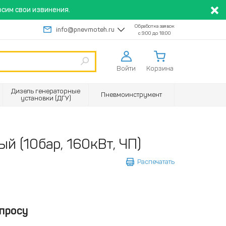
сим свои извинения.
Обработка заявок
info@pnevmoteh.ru
с 9:00 до 18:00
Войти
Корзина
Дизель генераторные
Пневмоинструмент
установки (ДГУ)
й (10бар, 160кВт, ЧП)
Распечатать
просу