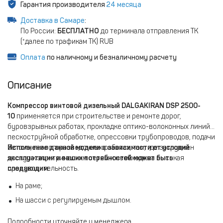
Гарантия производителя
24 месяца
Доставка в Самаре
:
По России:
БЕСПЛАТНО
до терминала отправления ТК
(*далее по трафикам ТК) RUB
Оплата
по наличному и безналичному расчету
Описание
Компрессор винтовой дизельный DALGAKIRAN DSP 2500-
10
применяется при строительстве и ремонте дорог,
буровзрывных работах, прокладке оптико-волоконных линий,
пескоструйной обработке, опрессовки трубопроводов, подачи
бетона, геологоразведочных работах, там, где затруднен
Исполнение данной модели в зависимости от условий
доступ к электрическим сетям и необходима высокая
эксплуатации и ваших потребностей может быть
производительность.
следующим:
На раме;
На шасси с регулируемым дышлом.
Подробности уточняйте у менеджера.