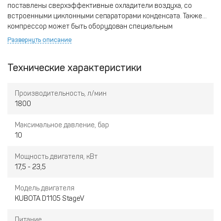
поставлены сверхэффективные охладители воздуха, со
встроенными циклонными сепараторами конденсата. Также
компрессор может быть оборудован специальным
экономайзером, который обеспечивает получение ультра-
Развернуть описание
сухого воздуха для технологических применений.
Технические характеристики
Производительность, л/мин
1800
Максимальное давление, бар
10
Мощность двигателя, кВт
17,5 - 23,5
Модель двигателя
KUBOTA D1105 StageV
Питание