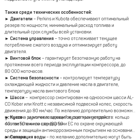
Также среди технических особенностей:
►
Двигатели
– Perkins и Kubota обеспечивают оптимальный
резерв по мощности, минимальный расход топлива и
длительный срок службы всей установки.
►
Cистема управления
– точно отслеживает текущее
потребление сжатого воздуха и оптимизирует работу
двигателя.
►
Винтовой блок
– гарантирует безотказную работу на
протяжении всего периода эксплуатации компрессора, до
80 000 моточасов.
►
Система безопасности
– контролирует температуру
охлаждающей жидкости и давление масла в двигателе,
температуру масла винтового блока
►
Шасси
–
компрессор смонтирован на одноосном шасси AL-
CO Kober или Knott с независимой подвеской колес, скорость
движения до 80 км/час. По желанию допрлеительно возможна
установка различных вариантов сцепных устройств: кольцо
►
Кузов
– шумопоглощающий кузов произведен в
40 или 50 мм или шар ISO 50
соответствии со стандартами ЕС по охране окружающей
среды и защищён антикоррозионным покрытием на основании
алюминия.
►
Сепарация воды
– по желанию дополнительно могут быть