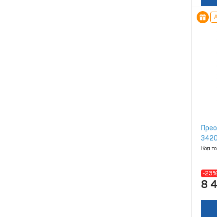
А
Прео
3420
Код т
-23
8 