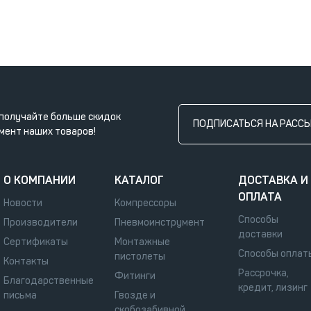
получайте больше скидок
ПОДПИСАТЬСЯ НА РАСС
мент наших товаров!
О КОМПАНИИ
КАТАЛОГ
ДОСТАВКА И
ОПЛАТА
Новости
Компрессоры
Способы
Производители
Пневмоинструмент
доставки
Сертификаты
Монтажные
Способы оплат
пистолеты
Контакты
Рассрочка,
Фитинги
Благодарственные
кредит, лизинг
письма
Гвозде и
скобозабивной