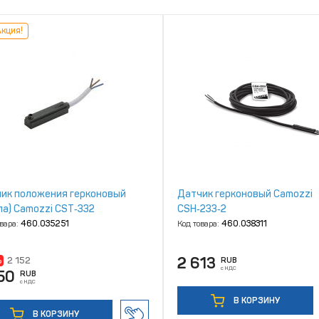
кция!
ик положения герконовый
Датчик герконовый Camozzi
ла) Camozzi CST‑332
CSH‑233‑2
овара:
460.035251
Код товара:
460.038311
2 613
%
2 152
RUB
с НДС
50
RUB
с НДС
В КОРЗИНУ
В КОРЗИНУ