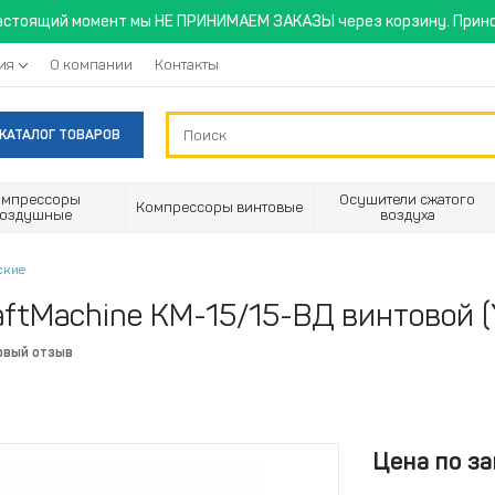
астоящий момент мы НЕ ПРИНИМАЕМ ЗАКАЗЫ через корзину. Прино
ия
О компании
Контакты
КАТАЛОГ ТОВАРОВ
омпрессоры
Осушители сжатого
Компрессоры винтовые
воздушные
воздуха
ские
ftMachine КМ-15/15-ВД винтовой 
рвый отзыв
Цена по за