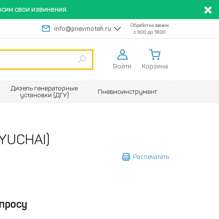
сим свои извинения.
Обработка заявок
info@pnevmoteh.ru
с 9:00 до 18:00
Войти
Корзина
Дизель генераторные
Пневмоинструмент
установки (ДГУ)
(YUCHAI)
Распечатать
просу