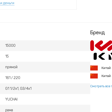
и деньги
Бренд
15000
15
прямой
Китай
Китай
161 / 220
Смотреть все 
G1 1/2x1, G3/4x1
YUCHAI
рама