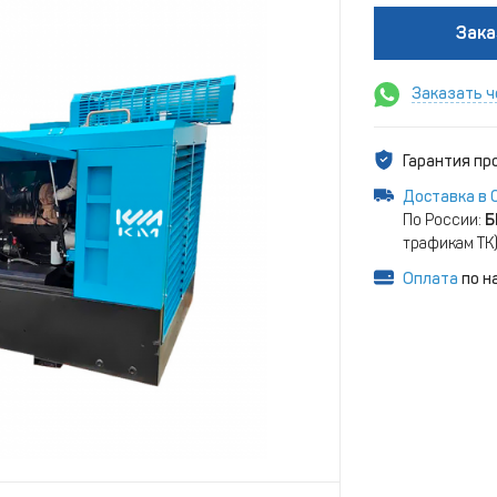
Зака
Заказать ч
Гарантия п
Доставка в 
По России:
Б
трафикам ТК
Оплата
по н