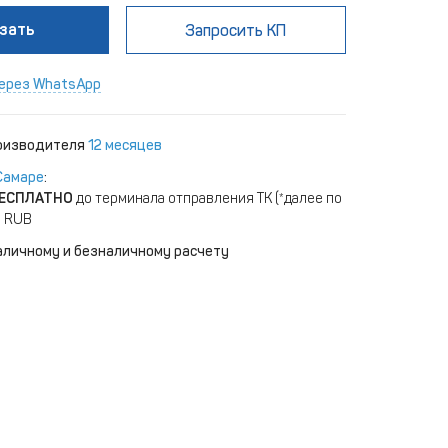
зать
Запросить КП
ерез WhatsApp
роизводителя
12 месяцев
Самаре
:
ЕСПЛАТНО
до терминала отправления ТК (*далее по
) RUB
аличному и безналичному расчету